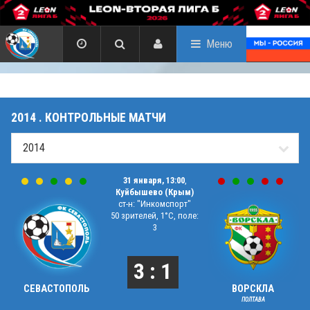
Меню
2014 . КОНТРОЛЬНЫЕ МАТЧИ
31 января, 13:00
,
Куйбышево (Крым)
ст-н: "Инкомспорт"
50 зрителей, 1°C, поле:
3
3 : 1
СЕВАСТОПОЛЬ
ВОРСКЛА
ПОЛТАВА