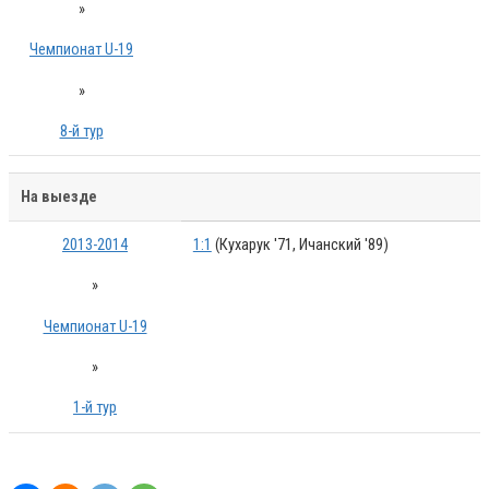
»
Чемпионат U-19
»
8-й тур
На выезде
2013-2014
1:1
(Кухарук '71, Ичанский '89)
»
Чемпионат U-19
»
1-й тур