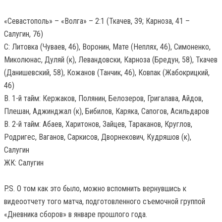
«Севастополь» – «Волга» – 2:1 (Ткачев, 39; Карноза, 41 –
Салугин, 76)
С: Литовка (Чуваев, 46), Воронин, Мате (Неплях, 46), Симоненко,
Миколюнас, Дуляй (к), Левандовски, Карноза (Бредун, 58), Ткачев
(Данишевский, 58), Кожанов (Танчик, 46), Ковпак (Жабокрицкий,
46)
В. 1-й тайм: Кержаков, Полянин, Белозеров, Григалава, Айдов,
Плешан, Аджинджал (к), Бибилов, Каряка, Сапогов, Асильдаров
В. 2-й тайм: Абаев, Харитонов, Зайцев, Тараканов, Круглов,
Родригес, Ваганов, Саркисов, Дворнекович, Кудряшов (к),
Салугин
ЖК: Салугин
P.S. О том как это было, можно вспомнить вернувшись к
видеоотчету того матча, подготовленного съемочной группой
«Дневника сборов» в январе прошлого года.