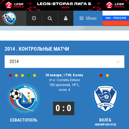
Меню
2014 . КОНТРОЛЬНЫЕ МАТЧИ
30 января, 17:00
,
Белек
ст-н: Cornelia Deluxe
100 зрителей, 18°C,
поле: 4
0 : 0
СЕВАСТОПОЛЬ
ВОЛГА
НИЖНИЙ НОВГОРОД