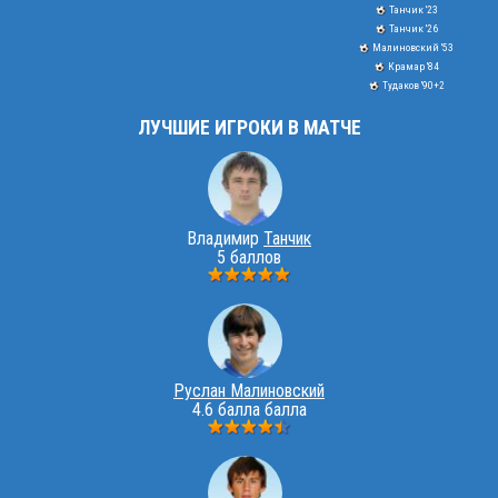
Танчик '23
Танчик '26
Малиновский '53
Крамар '84
Тудаков '90+2
ЛУЧШИЕ ИГРОКИ В МАТЧЕ
Владимир
Танчик
5 баллов
Руслан Малиновский
4.6 балла балла