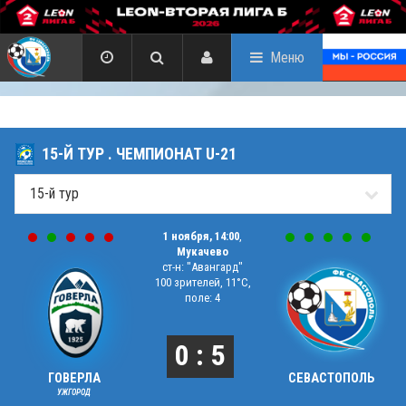
Меню
15-Й ТУР . ЧЕМПИОНАТ U-21
1 ноября, 14:00
,
Мукачево
ст-н: "Авангард"
100 зрителей, 11°C,
поле: 4
0 : 5
ГОВЕРЛА
СЕВАСТОПОЛЬ
УЖГОРОД