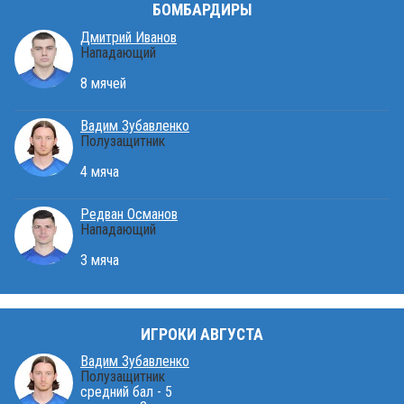
БОМБАРДИРЫ
Дмитрий Иванов
Нападающий
8 мячей
Вадим Зубавленко
Полузащитник
4 мяча
Редван Османов
Нападающий
3 мяча
ИГРОКИ АВГУСТА
Вадим Зубавленко
Полузащитник
средний бал - 5