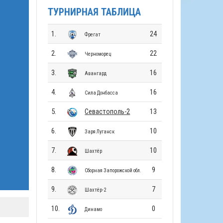
ТУРНИРНАЯ ТАБЛИЦА
1.
24
Фрегат
2.
22
Черноморец
3.
16
Авангард
4.
16
Сила Донбасса
5.
Севастополь-2
13
6.
10
Заря Луганск
7.
10
Шахтёр
8.
9
Сборная Запорожской обл.
9.
7
Шахтёр-2
10.
0
Динамо