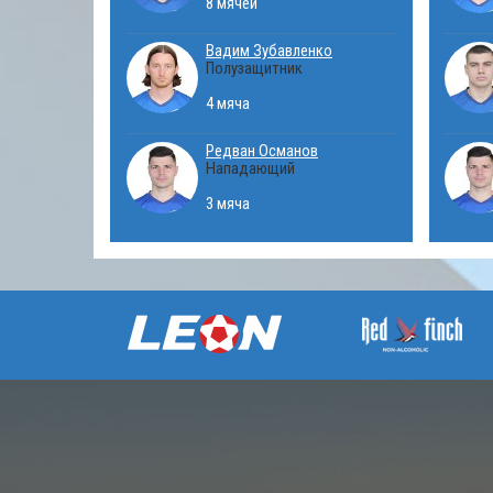
8 мячей
Вадим Зубавленко
Полузащитник
4 мяча
Редван Османов
Нападающий
3 мяча