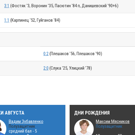
3:1
(Фостяк '3, Воронин '35, Пасютин '84 п, Данишевский '90+6)
1:1
(Карпинец '52, Гуйганов '84)
0:2
(Плешаков '56, Плешаков '90)
2:0
(Слука '25, Улицкий '78)
КИ АВГУСТА
ДНИ РОЖДЕНИЯ
Вадим Зубавленко
Максим Мясников
Полузащитник
Полузащитник
средний бал - 5