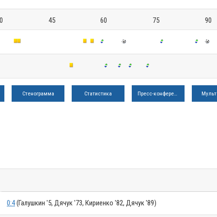
0
45
60
75
90
Стенограмма
Статистика
Пресс-конференция
Мульт
0:4
(Галушкин '5, Дячук '73, Кириенко '82, Дячук '89)