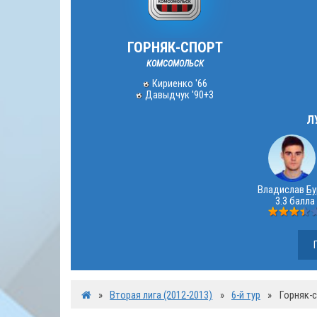
ГОРНЯК-СПОРТ
КОМСОМОЛЬСК
Кириенко '66
Давыдчук '90+3
Л
Владислав
Бу
3.3 балла
»
Вторая лига (2012-2013)
»
6-й тур
»
Горняк-с