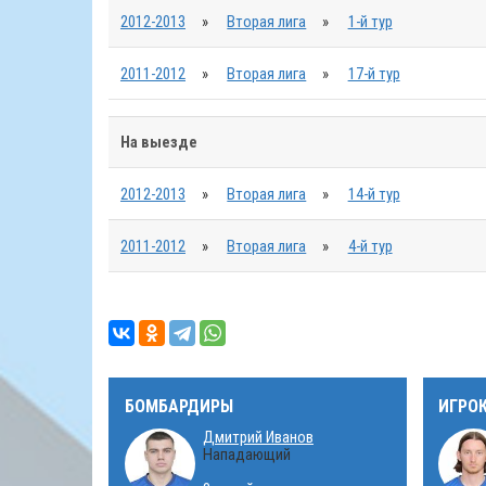
2012-2013
»
Вторая лига
»
1-й тур
2011-2012
»
Вторая лига
»
17-й тур
На выезде
2012-2013
»
Вторая лига
»
14-й тур
2011-2012
»
Вторая лига
»
4-й тур
БОМБАРДИРЫ
ИГРО
Дмитрий Иванов
Нападающий