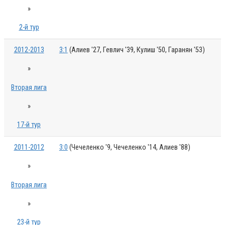
»
2-й тур
2012-2013
3:1
(Алиев '27, Гевлич '39, Кулиш '50, Гаранян '53)
»
Вторая лига
»
17-й тур
2011-2012
3:0
(Чечеленко '9, Чечеленко '14, Алиев '88)
»
Вторая лига
»
23-й тур