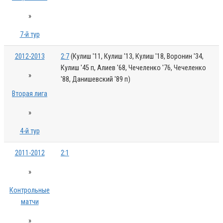
»
7-й тур
2012-2013
2:7
(Кулиш '11, Кулиш '13, Кулиш '18, Воронин '34,
Кулиш '45 п, Алиев '68, Чечеленко '76, Чечеленко
»
'88, Данишевский '89 п)
Вторая лига
»
4-й тур
2011-2012
2:1
»
Контрольные
матчи
»