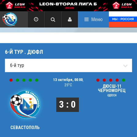
Меню
6-Й ТУР . ДЮФЛ
13 октября, 00:00
,
25°C
ДЮСШ-11
ЧЕРНОМОРЕЦ
ОДЕССА
3 : 0
СЕВАСТОПОЛЬ