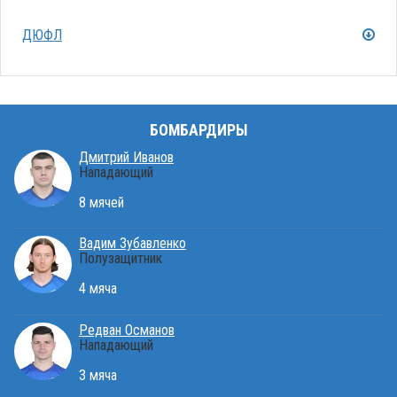
ДЮФЛ
БОМБАРДИРЫ
Дмитрий Иванов
Нападающий
8 мячей
Вадим Зубавленко
Полузащитник
4 мяча
Редван Османов
Нападающий
3 мяча