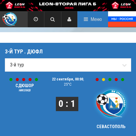
Меню
3-Й ТУР . ДЮФЛ
22 сентября, 00:00
,
25°C
СДЮШОР
НИКОЛАЕВ
0 : 1
СЕВАСТОПОЛЬ