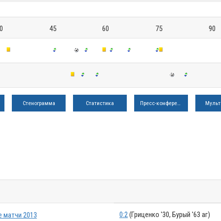
0
45
60
75
90
Стенограмма
Статистика
Пресс-конференция
Мульт
0:2
(Гриценко '30, Бурый '63 аг)
 матчи 2013