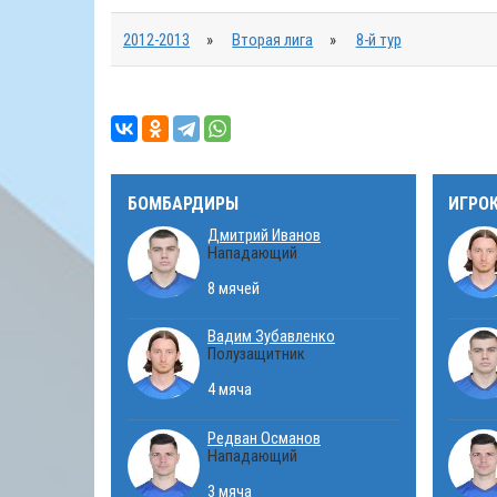
2012-2013
»
Вторая лига
»
8-й тур
БОМБАРДИРЫ
ИГРО
Дмитрий Иванов
Нападающий
8 мячей
Вадим Зубавленко
Полузащитник
4 мяча
Редван Османов
Нападающий
3 мяча