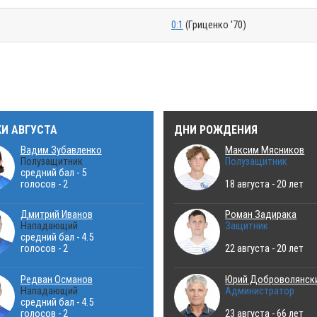
0:1
(Гриценко '70)
КИ АВГУСТА
ДНИ РОЖДЕНИЯ
Вадим Зубавленко
Максим Мясников
Полузащитник
Полузащитник
средний бал - 5
голосов - 2
18 августа - 20 лет
Дмитрий Иванов
Роман Задирака
Нападающий
Защитник
средний бал - 4.5
голосов - 2
22 августа - 20 лет
Редван Османов
Юрий Доброволянск
Нападающий
Администратор
средний бал - 4.5
голосов - 2
23 августа - 66 лет