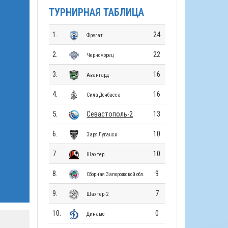
ТУРНИРНАЯ ТАБЛИЦА
1.
24
Фрегат
2.
22
Черноморец
3.
16
Авангард
4.
16
Сила Донбасса
5.
Севастополь-2
13
6.
10
Заря Луганск
7.
10
Шахтёр
8.
9
Сборная Запорожской обл.
9.
7
Шахтёр-2
10.
0
Динамо