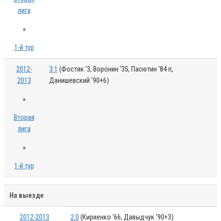
лига
»
1-й тур
2012-
3:1
(Фостяк '3, Воронин '35, Пасютин '84 п,
2013
Данишевский '90+6)
»
Вторая
лига
»
1-й тур
На выезде
2012-2013
2:0
(Кириенко '66, Давыдчук '90+3)