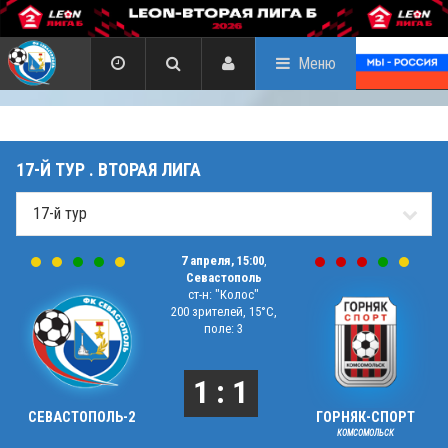
Меню
17-Й ТУР . ВТОРАЯ ЛИГА
7 апреля, 15:00
,
Севастополь
ст-н: "Колос"
200 зрителей, 15°C,
поле: 3
1 : 1
СЕВАСТОПОЛЬ-2
ГОРНЯК-СПОРТ
КОМСОМОЛЬСК