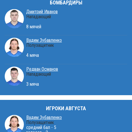
БОМБАРДИРЫ
Дмитрий Иванов
Нападающий
8 мячей
Вадим Зубавленко
Полузащитник
4 мяча
Редван Османов
Нападающий
3 мяча
ИГРОКИ АВГУСТА
Вадим Зубавленко
Полузащитник
средний бал - 5