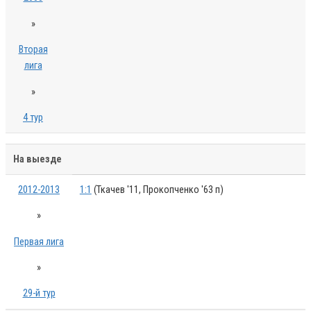
»
Вторая
лига
»
4 тур
На выезде
2012-2013
1:1
(Ткачев '11, Прокопченко '63 п)
»
Первая лига
»
29-й тур