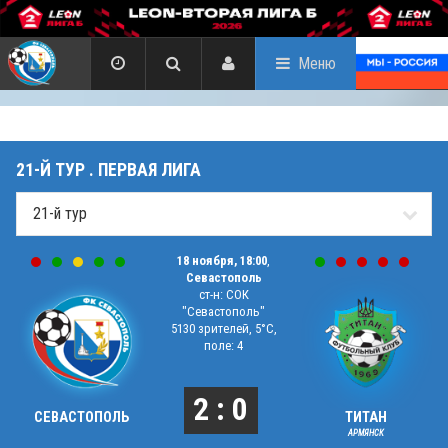
Меню
21-Й ТУР . ПЕРВАЯ ЛИГА
18 ноября, 18:00
,
Севастополь
ст-н: СОК
"Севастополь"
5130 зрителей, 5°C,
поле: 4
2 : 0
СЕВАСТОПОЛЬ
ТИТАН
АРМЯНСК