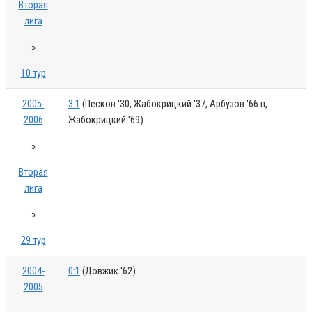
Вторая
лига
»
10 тур
2005-
3:1
(Песков '30, Жабокрицкий '37, Арбузов '66 п,
2006
Жабокрицкий '69)
»
Вторая
лига
»
29 тур
2004-
0:1
(Довжик '62)
2005