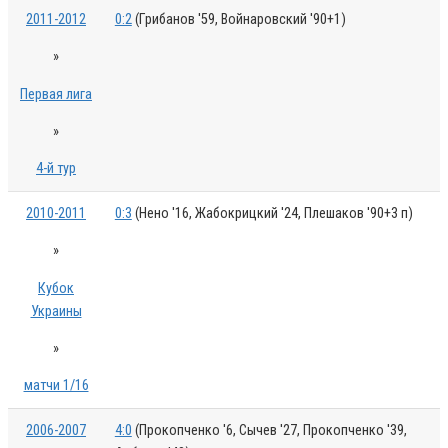
2011-2012
0:2
(Грибанов '59, Войнаровский '90+1)
»
Первая лига
»
4-й тур
2010-2011
0:3
(Нено '16, Жабокрицкий '24, Плешаков '90+3 п)
»
Кубок
Украины
»
матчи 1/16
2006-2007
4:0
(Прокопченко '6, Сычев '27, Прокопченко '39,