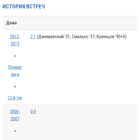
ИСТОРИЯ ВСТРЕЧ
Дома
2012-
2:1
(Данишевский '21, Смалько '37, Кузнецов '90+5)
2013
»
Первая
лига
»
12-й тур
2006-
0:0
2007
»