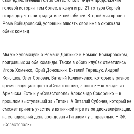
свой единственный гол за Севастополь. Ждем продолжения
голевой истории, тем более, в канун игры 21-го тура Сергей
отпразднует свой тридцатилетний юбилей. Второй мяч провел
Рома Войнаровский, успевший вписать свое имя в скрижали
обеих команд.
Мы уже упомянули о Романе Довжике и Романе Войнаровском,
поигравших за обе команды. Также в обоих клубах отметились
Игорь Хоменко, Юрий Донюшкин, Виталий Терещук, Андрей
Конышев, Олег Солович, Виталий Калиниченко, которые в разное
время защищали цвета «Севастополя», а позже – команды из
Армянска. Есть и у «Севастополя» Александр Сокоренко – в
прошлом выступавший за «Титан». А Виталий Субочев, который не
сможет принять участие в пятничной игре из-за дисквалификации,
на сегодняшний день арендован «Титаном» у … правильно – ФК
«Севастополь».