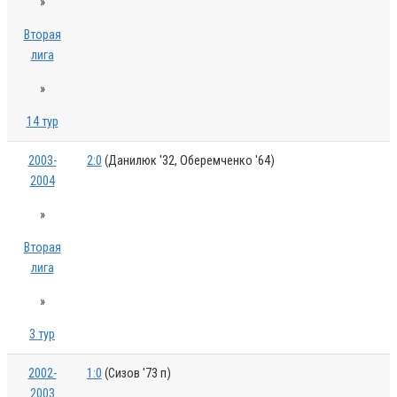
»
Вторая
лига
»
14 тур
2003-
2:0
(Данилюк '32, Оберемченко '64)
2004
»
Вторая
лига
»
3 тур
2002-
1:0
(Сизов '73 п)
2003