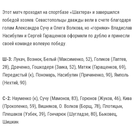
Этот матч проходил на спортбазе «Шахтера» и завершился
победой хозяев. Севастопольцы дважды вели в счете благодаря
голам Александра Сучу и Олега Волкова, но «горняки» Владислав
Насибулин и Сергей Гаращенков оформили по дублю и принесли
своей команде волевую победу.
Ш-3:
Лукач, Вознюк, Белый (Максименко, 52), Голиков (Лаптев,
28), Драченко, Гошкодеря (Заика, 52), Матяж (Гаращенков, 69),
Передистый (к), Пономарь, Насибулин (Причиненко, 90), Ямполь
(Нехтий, 90).
С-2:
Науменко (к), Сучу (Мамонов, 83), Горюнов (Жуков, 46), Кива
(Прокопенко, 59), Вишняков, О. Волков (Борщ, 78), Плотицын,
Плешаков (Узбек, 39), Гончарюк (Шугладзе, 80), Быковец,
Шишкин.