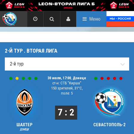
Меню
2-Й ТУР . ВТОРАЯ ЛИГА
30 июля, 17:00
,
Донецк
ст-н: СТБ "Кирша"
150 зрителей, 31°C,
поле: 5
7 : 2
ШАХТЕР
СЕВАСТОПОЛЬ-2
ДОНЕЦК