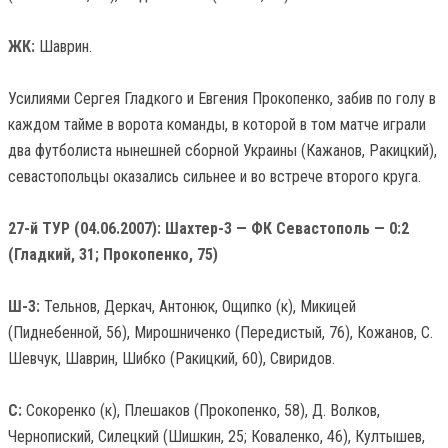
ЖК:
Шаврин.
Усилиями Сергея Гладкого и Евгения Прокопенко, забив по голу в
каждом тайме в ворота команды, в которой в том матче играли
два футболиста нынешней сборной Украины (Кажанов, Ракицкий),
севастопольцы оказались сильнее и во встрече второго круга.
27-й ТУР (04.06.2007): Шахтер-3 — ФК Севастополь — 0:2
(Гладкий, 31; Прокопенко, 75)
Ш-3:
Тельнов, Деркач, Антонюк, Ощипко (к), Микицей
(Пиднебенной, 56), Мирошниченко (Передистый, 76), Кожанов, С.
Шевчук, Шаврин, Шибко (Ракицкий, 60), Свиридов.
С:
Сокоренко (к), Плешаков (Прокопенко, 58), Д. Волков,
Чернопиский, Силецкий (Шишкин, 25; Коваленко, 46), Култышев,