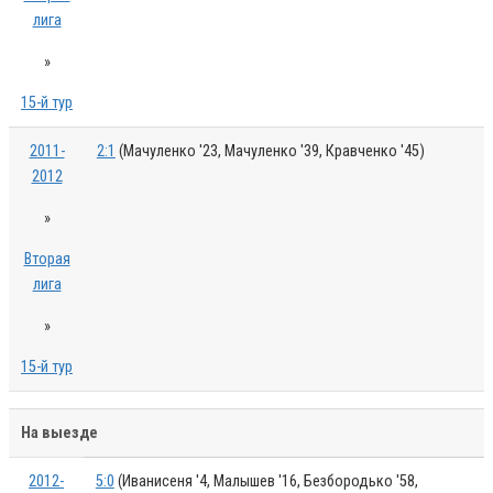
лига
»
15-й тур
2011-
2:1
(Мачуленко '23, Мачуленко '39, Кравченко '45)
2012
»
Вторая
лига
»
15-й тур
На выезде
2012-
5:0
(Иванисеня '4, Малышев '16, Безбородько '58,