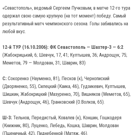
«Севастополь», ведомый Сергеем Пучковым, в матче 12-го тура
одержал свою самую крупную (на тот момент) победу. Самый
результативный матч чемпионского сезона. Голы забивались на
любой вкус.
12-й ТУР (16.10.2006): ФК Севастополь — Шахтер-3 — 6:2
(Жабокрицький, 6; Шевчук, 17, 41; Култышев, 36; Андрощук, 75;
Меметов, 79 — Молдован, 31; Шаврин, 83)
С:
Сокоренко (Науменко, 81), Песков (к), Чернопиский
(Дворяненко, 55), Силецкий (Каика, 46), Гудзикевич, Култышев,
Шишкин, Жабокрицкий (Мазуренко, 70), Вишняков (Меметов, 65),
Шевчук (Андрощук, 46), Гранковский (О.Волков, 65).
Ш-3:
Тельнов, Передистый, Ковалев (к), Коншин, Гошкодеря
(Книжник, 80), Луценко, Лебедь, Кошка, Шаврин, Молдован
(Пшеничный, 42), Пиднебенной (Матяж, 46).