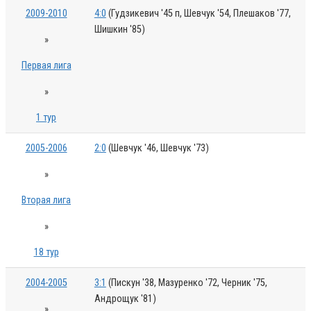
2009-2010
4:0
(Гудзикевич '45 п, Шевчук '54, Плешаков '77,
Шишкин '85)
»
Первая лига
»
1 тур
2005-2006
2:0
(Шевчук '46, Шевчук '73)
»
Вторая лига
»
18 тур
2004-2005
3:1
(Пискун '38, Мазуренко '72, Черник '75,
Андрощук '81)
»