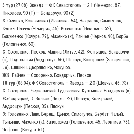
3 тур
(27.08): Звезда — ФК Севастополь — 2:1 (Чемерис, 87;
Николаев, 90 (П) — Бондарчук, 90+2)
З:
Смишко, Кононченко (Иваненко, 64), Некрасов, Симогулов,
Кушка, Панчук (Чемерис, 46), Коваленко (Николаев, 52),
Бакуменко (Кочура, 79), Мизенко (к), Райчев (Чернов, 90), Барба
(Головченко, 60).
С:
Сокоренко, Песков, Мацина (Литус, 42), Култышев, Бондарчук
(к), Подольский (Андрощук, 56), Шевчук, Козырский (Захарченко,
58), Шишкин, Дворяненко, Чекунов.
ЖК:
Райчев — Сокоренко, Бондарчук, Песков.
18 тур
(08.04): ФК Севастополь — Звезда — 2:0 (Шевчук, 46, 73)
С:
Сокоренко, Чернопиский, Гудзикевич, Култышев, Бондарчук (к),
Жабокрицкий, О. Волков (Литус, 72), Шевчук, Козырский,
Андрощук (Песков, 85), Пискун.
З:
Головенко, Лапа, Береш, Дычко, Симогулов, Бербат, Чалый,
Тыныник, Мизенко (к), Запорожец (Головченко, 46; Леонтиев, 73),
Чефонов (Кочура, 61)