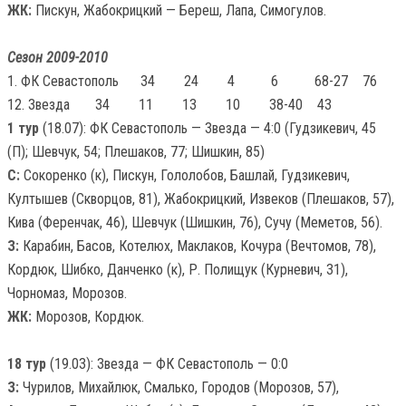
ЖК:
Пискун, Жабокрицкий — Береш, Лапа, Симогулов.
Сезон 2009-2010
1. ФК Севастополь
34 24 4 6 68-27 76
12. Звезда
34 11 13 10 38-40 43
1 тур
(18.07): ФК Севастополь — Звезда — 4:0 (Гудзикевич, 45
(П); Шевчук, 54; Плешаков, 77; Шишкин, 85)
С:
Сокоренко (к), Пискун, Гололобов, Башлай, Гудзикевич,
Култышев (Скворцов, 81), Жабокрицкий, Извеков (Плешаков, 57),
Кива (Ференчак, 46), Шевчук (Шишкин, 76), Сучу (Меметов, 56).
З:
Карабин, Басов, Котелюх, Маклаков, Кочура (Вечтомов, 78),
Кордюк, Шибко, Данченко (к), Р. Полищук (Курневич, 31),
Чорномаз, Морозов.
ЖК:
Морозов, Кордюк.
18 тур
(19.03): Звезда — ФК Севастополь — 0:0
З:
Чурилов, Михайлюк, Смалько, Городов (Морозов, 57),