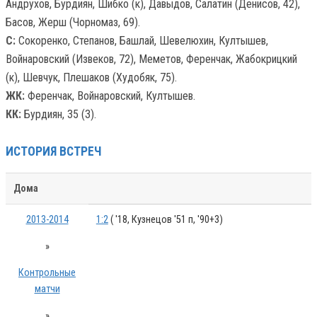
Андрухов, Бурдиян, Шибко (к), Давыдов, Салатин (Денисов, 42),
Басов, Жерш (Чорномаз, 69).
С:
Сокоренко, Степанов, Башлай, Шевелюхин, Култышев,
Войнаровский (Извеков, 72), Меметов, Ференчак, Жабокрицкий
(к), Шевчук, Плешаков (Худобяк, 75).
ЖК:
Ференчак, Войнаровский, Култышев.
КК:
Бурдиян, 35 (З).
ИСТОРИЯ ВСТРЕЧ
Дома
2013-2014
1:2
( '18, Кузнецов '51 п, '90+3)
»
Контрольные
матчи
»