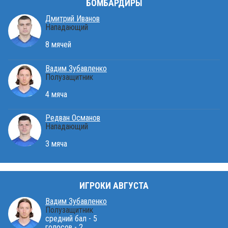
БОМБАРДИРЫ
Дмитрий Иванов
Нападающий
8 мячей
Вадим Зубавленко
Полузащитник
4 мяча
Редван Османов
Нападающий
3 мяча
ИГРОКИ АВГУСТА
Вадим Зубавленко
Полузащитник
средний бал - 5
голосов - 2