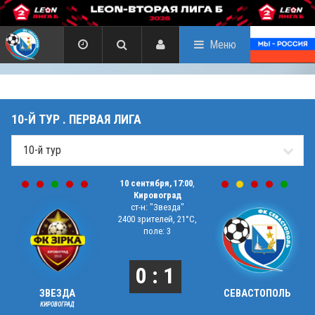
Меню
10-Й ТУР . ПЕРВАЯ ЛИГА
10 сентября, 17:00
,
Кировоград
ст-н: "Звезда"
2400 зрителей, 21°C,
поле: 3
0 : 1
ЗВЕЗДА
СЕВАСТОПОЛЬ
КИРОВОГРАД