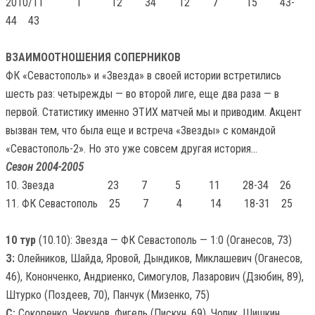
2010/11
I
12 34 12 7 15 43-
44 43
ВЗАИМООТНОШЕНИЯ СОПЕРНИКОВ
ФК «Севастополь» и «Звезда» в своей истории встретились
шесть раз: четырежды — во второй лиге, еще два раза — в
первой. Статистику именно ЭТИХ матчей мы и приводим. Акцент
вызван тем, что была еще и встреча «Звезды» с командой
«Севастополь-2». Но это уже совсем другая история…
Сезон 2004-2005
10. Звезда
23 7 5 11 28-34 26
11. ФК Севастополь
25 7 4 14 18-31 25
10 тур
(10.10): Звезда — ФК Севастополь — 1:0 (Оганесов, 73)
З:
Олейников, Шайда, Яровой, Дындиков, Миклашевич (Оганесов,
46), Кононченко, Андриенко, Симогулов, Лазарович (Дзюбин, 89),
Штурко (Поздеев, 70), Панчук (Мизенко, 75)
С:
Сокоренко, Чекунов, Фигель (Пискун, 69), Чопик, Шишкин