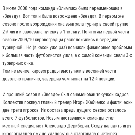
В июле 2008 года команда «Олимпик» была переименована в
«Звезду». Вот так и была возрождена «Звезда». В первом же
сезоне после возрождения она выиграла турнир в своей группе
2-й лиги и завоевала путевку в 1-ю лигу. По итогам первой части
сезона-2009/10 кировоградцы расположились в середине
турнирной... Но (в какой уже раз) возникли финансовые проблемы
и большая часть футболистов ушла, а с самой команды сняли 3-х
турнирных очка.
Тем не менее, кировоградцы выступили в весенней части
довольно прилично, завершив чемпионат на 12-й позиции.
И прошлый сезон в «Звезде» был ознаменован текучкой кадров.
Коллектив покинул главный тренер Игорь Жабченко и фактически
две трети игроков. Из состава предыдущего сезона осталось
всего 7 футболистов. Новым наставником команды стал
местный специалист Александр Дериберин. Сходу наладить игру
кировоградцев ему не удалось: она стартовала с четырех