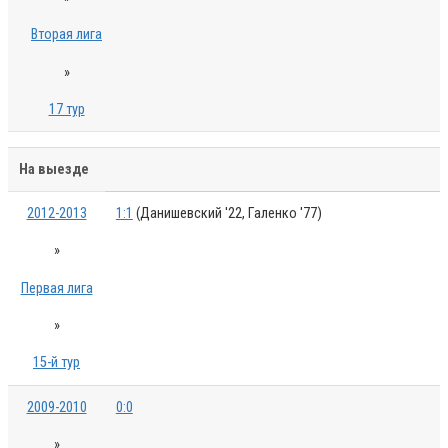
Вторая лига
»
17 тур
На выезде
2012-2013
1:1
(Данишевский '22, Галенко '77)
»
Первая лига
»
15-й тур
2009-2010
0:0
»