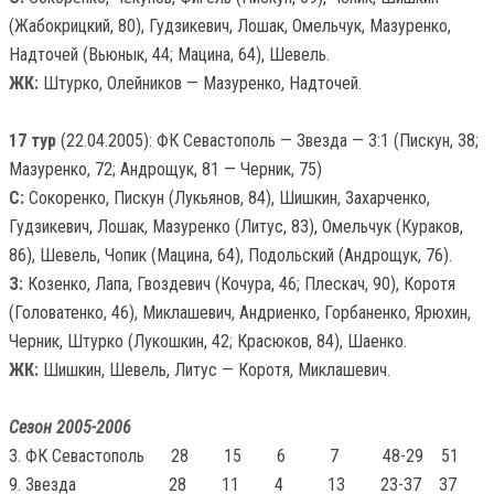
(Жабокрицкий, 80), Гудзикевич, Лошак, Омельчук, Мазуренко,
Надточей (Вьюнык, 44; Мацина, 64), Шевель.
ЖК:
Штурко, Олейников — Мазуренко, Надточей.
17 тур
(22.04.2005): ФК Севастополь — Звезда — 3:1 (Пискун, 38;
Мазуренко, 72; Андрощук, 81 — Черник, 75)
С:
Сокоренко, Пискун (Лукьянов, 84), Шишкин, Захарченко,
Гудзикевич, Лошак, Мазуренко (Литус, 83), Омельчук (Кураков,
86), Шевель, Чопик (Мацина, 64), Подольский (Андрощук, 76).
З:
Козенко, Лапа, Гвоздевич (Кочура, 46; Плескач, 90), Коротя
(Головатенко, 46), Миклашевич, Андриенко, Горбаненко, Ярюхин,
Черник, Штурко (Лукошкин, 42; Красюков, 84), Шаенко.
ЖК:
Шишкин, Шевель, Литус — Коротя, Миклашевич.
Сезон 2005-2006
3. ФК Севастополь
28 15 6 7 48-29 51
9. Звезда
28 11 4 13 23-37 37