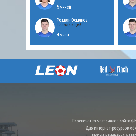
5 мячей
Редван Османов
Нападающий
4 мяча
Перепечатка материалов сайта ФК
Для интернет-ресурсов об
Любые изменения матер