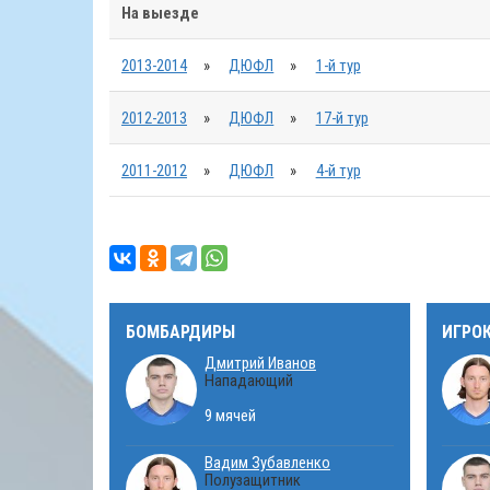
На выезде
2013-2014
»
ДЮФЛ
»
1-й тур
2012-2013
»
ДЮФЛ
»
17-й тур
2011-2012
»
ДЮФЛ
»
4-й тур
БОМБАРДИРЫ
ИГРО
Дмитрий Иванов
Нападающий
9 мячей
Вадим Зубавленко
Полузащитник