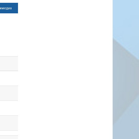
имедиа