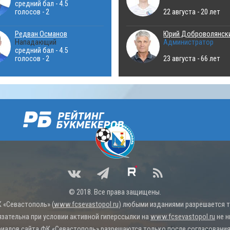
средний бал - 4.5
голосов - 2
22 августа - 20 лет
Редван Османов
Юрий Доброволянск
Нападающий
Администратор
средний бал - 4.5
голосов - 2
23 августа - 66 лет
© 2018. Все права защищены.
 «Севастополь» (
www.fcsevastopol.ru
) любыми изданиями разрешается то
язательна при условии активной гиперссылки на
www.fcsevastopol.ru
не н
иалов сайта ФК «Севастополь» разрешаются только после согласования 