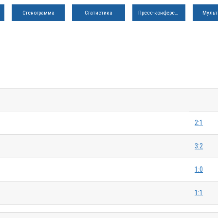
Стенограмма
Статистика
Пресс-конференция
Мульт
2:1
3:2
1:0
1:1