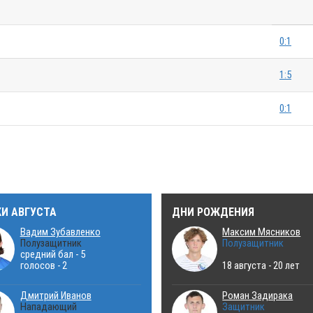
0:1
1:5
0:1
КИ АВГУСТА
ДНИ РОЖДЕНИЯ
Вадим Зубавленко
Максим Мясников
Полузащитник
Полузащитник
средний бал - 5
голосов - 2
18 августа - 20 лет
Дмитрий Иванов
Роман Задирака
Нападающий
Защитник