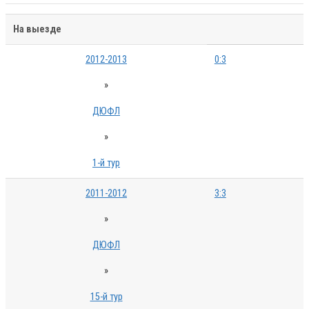
На выезде
2012-2013
0:3
»
ДЮФЛ
»
1-й тур
2011-2012
3:3
»
ДЮФЛ
»
15-й тур