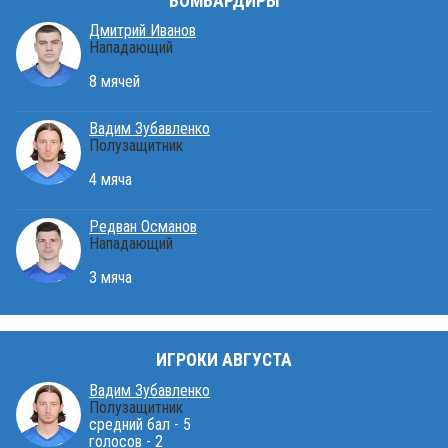
БОМБАРДИРЫ
Дмитрий Иванов
Нападающий
8 мячей
Вадим Зубавленко
Полузащитник
4 мяча
Редван Османов
Нападающий
3 мяча
ИГРОКИ АВГУСТА
Вадим Зубавленко
Полузащитник
средний бал - 5
голосов - 2