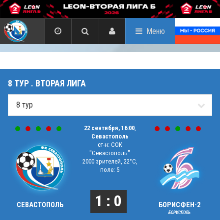
Меню
8 ТУР . ВТОРАЯ ЛИГА
22 сентября, 16:00
,
Севастополь
ст-н: СОК
"Севастополь"
2000 зрителей, 22°C,
поле: 5
1 : 0
СЕВАСТОПОЛЬ
БОРИСФЕН-2
БОРИСПОЛЬ