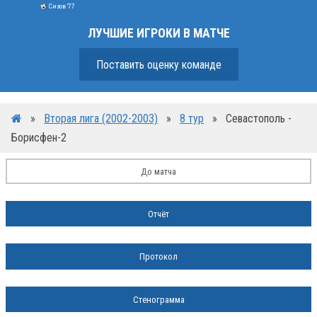
Сизов '77
ЛУЧШИЕ ИГРОКИ В МАТЧЕ
Поставить оценку команде
»
Вторая лига (2002-2003)
»
8 тур
»
Севастополь -
Борисфен-2
До матча
Отчёт
Протокол
Стенограмма