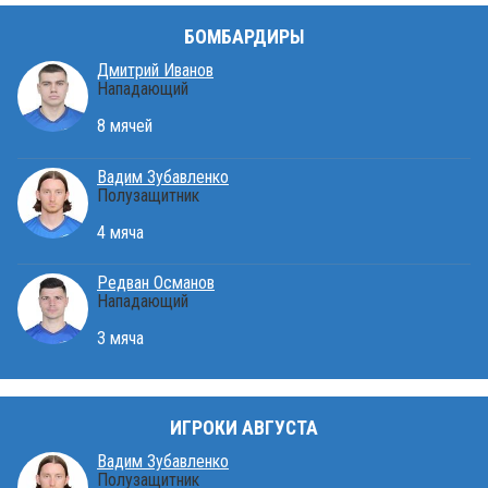
БОМБАРДИРЫ
Дмитрий Иванов
Нападающий
8 мячей
Вадим Зубавленко
Полузащитник
4 мяча
Редван Османов
Нападающий
3 мяча
ИГРОКИ АВГУСТА
Вадим Зубавленко
Полузащитник