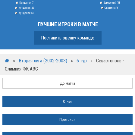
Кунденок '7
Боровский '38
Кунденок '43
Скрипка '41
Кунденок '58
ЛУЧШИЕ ИГРОКИ В МАТЧЕ
Поставить оценку команде
»
Вторая лига (2002-2003)
»
6 тур
»
Севастополь -
Олимпия ФК АЭС
До матча
Отчёт
Протокол