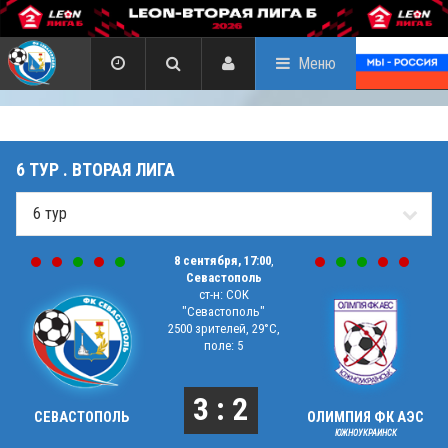
Меню
6 ТУР . ВТОРАЯ ЛИГА
8 сентября, 17:00
,
Севастополь
ст-н: СОК
"Севастополь"
2500 зрителей, 29°C,
поле: 5
3 : 2
СЕВАСТОПОЛЬ
ОЛИМПИЯ ФК АЭС
ЮЖНОУКРАИНСК