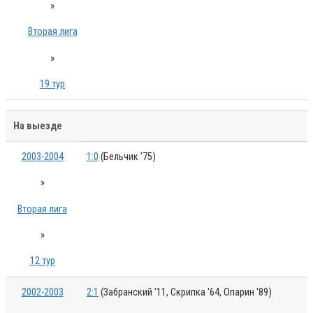
»
Вторая лига
»
19 тур
На выезде
2003-2004
1:0
(Бельчик '75)
»
Вторая лига
»
12 тур
2002-2003
2:1
(Забранский '11, Скрипка '64, Опарин '89)