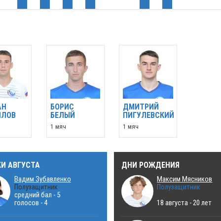
АН
БОРИС
ДМИТРИЙ
ИЛОВ
БЕЛЫЙ
ПИГУЛЕВСКИЙ
1 мяч
1 мяч
КИ АВГУСТА
ДНИ РОЖДЕНИЯ
Вадим Зубавленко
Максим Мясников
Полузащитник
Полузащитник
средний бал - 5
голосов - 4
18 августа - 20 лет