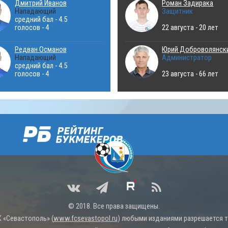
Дмитрий Иванов
Роман Задирака
Нападающий
Защитник
средний бал - 4.5
голосов - 4
22 августа - 20 лет
Редван Османов
Юрий Доброволянск
Нападающий
Администратор
средний бал - 4.5
голосов - 4
23 августа - 66 лет
© 2018. Все права защищены.
 «Севастополь» (
www.fcsevastopol.ru
) любыми изданиями разрешается то