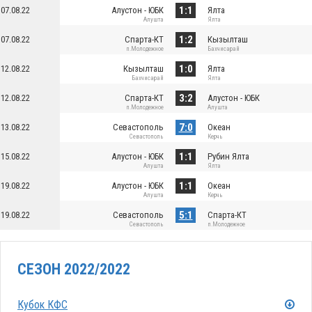
1:1
07.08.22
Алустон - ЮБК
Ялта
Алушта
Ялта
1:2
07.08.22
Спарта-КТ
Кызылташ
п.Молодежное
Бахчисарай
1:0
12.08.22
Кызылташ
Ялта
Бахчисарай
Ялта
3:2
12.08.22
Спарта-КТ
Алустон - ЮБК
п.Молодежное
Алушта
7:0
13.08.22
Севастополь
Океан
Севастополь
Керчь
1:1
15.08.22
Алустон - ЮБК
Рубин Ялта
Алушта
Ялта
1:1
19.08.22
Алустон - ЮБК
Океан
Алушта
Керчь
5:1
19.08.22
Севастополь
Спарта-КТ
Севастополь
п.Молодежное
СЕЗОН 2022/2022
Кубок КФС