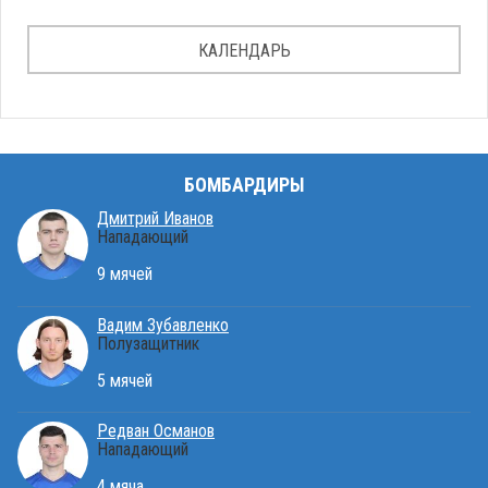
КАЛЕНДАРЬ
БОМБАРДИРЫ
Дмитрий Иванов
Нападающий
9 мячей
Вадим Зубавленко
Полузащитник
5 мячей
Редван Османов
Нападающий
4 мяча