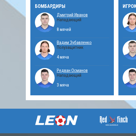
БОМБАРДИРЫ
ИГРО
Дмитрий Иванов
Нападающий
8 мячей
Вадим Зубавленко
Полузащитник
4 мяча
Редван Османов
Нападающий
3 мяча