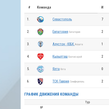
#
Команда
И
1.
Севастополь
7
2.
Евпатория
2
Евпатория
3.
Алустон - ЮБК
1
Алушта
4.
Кызылташ
2
Бахчисарай
5.
Ялта
0
Ялта
6.
ТСК-Таврия
2
Симферополь
ГРАФИК ДВИЖЕНИЯ КОМАНДЫ
Тур
№