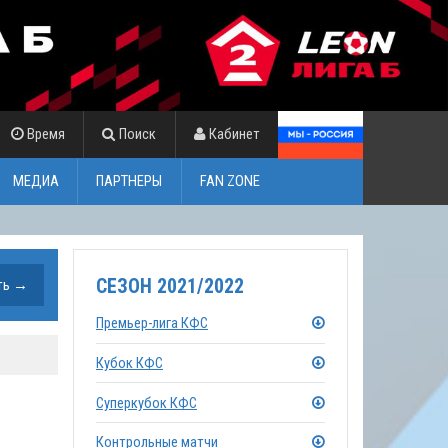
Время
Поиск
Кабинет
МЕДИА
ПАРТНЕРЫ
FAN ZONE
СЕЗОН 2021/2022
Премьер-лига КФС
Кубок КФС
Суперкубок КФС
Контрольные матчи