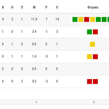
В
Н
П
М
Р
О
Форма
4
2
1
11:4
7
14
1
0
1
3:4
-1
3
0
1
0
0:0
0
1
0
1
1
1:4
-3
1
0
0
0
0:0
0
0
0
0
2
0:3
-3
0
1
2