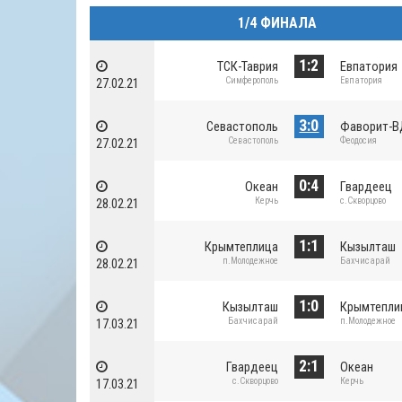
1/4 ФИНАЛА
1:2
ТСК-Таврия
Евпатория
Симферополь
Евпатория
27.02.21
3:0
Севастополь
Фаворит-В
Севастополь
Феодосия
27.02.21
0:4
Океан
Гвардеец
Керчь
с.Скворцово
28.02.21
1:1
Крымтеплица
Кызылташ
п.Молодежное
Бахчисарай
28.02.21
1:0
Кызылташ
Крымтепли
Бахчисарай
п.Молодежное
17.03.21
2:1
Гвардеец
Океан
с.Скворцово
Керчь
17.03.21