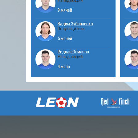
Нападающий
9 мячей
Вадим Зубавленко
Полузащитник
5 мячей
Редван Османов
Нападающий
4 мяча