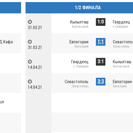
1/2 ФИНАЛА
1:0
Кызылташ
Гвардеец
Бахчисарай
с.Скворцово
31.03.21
1:1
Д Кафа
Евпатория
Севастопо
Евпатория
Севастополь
31.03.21
3:1
Гвардеец
Кызылташ
с.Скворцово
Бахчисарай
14.04.21
3:3
Севастополь
Евпатория
Севастополь
Евпатория
14.04.21
ца