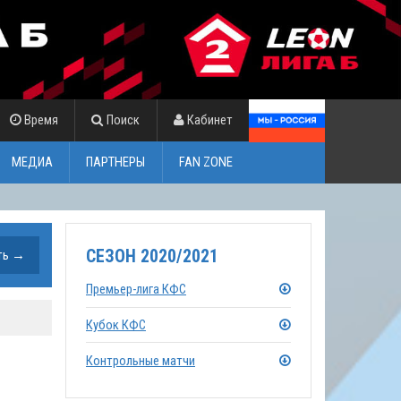
Время
Поиск
Кабинет
МЕДИА
ПАРТНЕРЫ
FAN ZONE
СЕЗОН 2020/2021
Премьер-лига КФС
Кубок КФС
Контрольные матчи