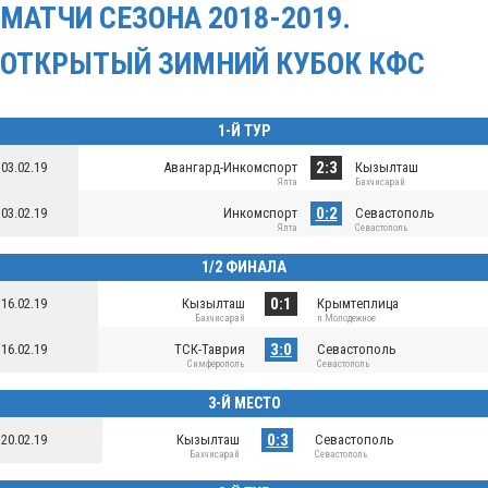
МАТЧИ СЕЗОНА 2018-2019.
ОТКРЫТЫЙ ЗИМНИЙ КУБОК КФС
1-Й ТУР
2:3
03.02.19
Авангард-Инкомспорт
Кызылташ
Ялта
Бахчисарай
0:2
03.02.19
Инкомспорт
Севастополь
Ялта
Севастополь
1/2 ФИНАЛА
0:1
16.02.19
Кызылташ
Крымтеплица
Бахчисарай
п.Молодежное
3:0
16.02.19
ТСК-Таврия
Севастополь
Симферополь
Севастополь
3-Й МЕСТО
0:3
20.02.19
Кызылташ
Севастополь
Бахчисарай
Севастополь