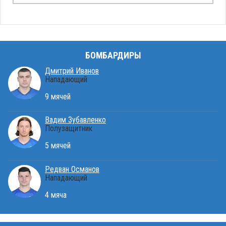
БОМБАРДИРЫ
Дмитрий Иванов
Нападающий
9 мячей
Вадим Зубавленко
Полузащитник
5 мячей
Редван Османов
Нападающий
4 мяча