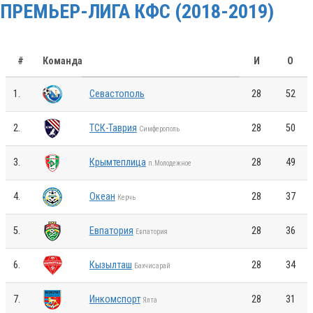
ПРЕМЬЕР-ЛИГА КФС (2018-2019)
#
Команда
И
О
1.
Севастополь
28
52
2.
ТСК-Таврия
28
50
Симферополь
3.
Крымтеплица
28
49
п.Молодежное
4.
Океан
28
37
Керчь
5.
Евпатория
28
36
Евпатория
6.
Кызылташ
28
34
Бахчисарай
7.
Инкомспорт
28
31
Ялта