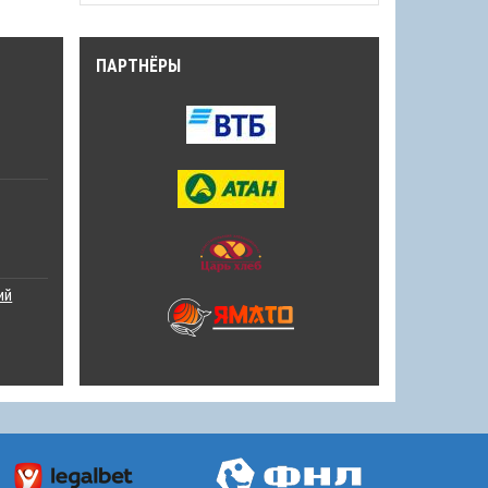
ПАРТНЁРЫ
ий