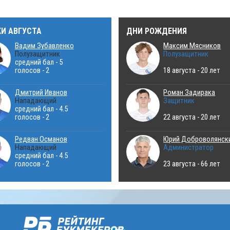
КИ АВГУСТА
ДНИ РОЖДЕНИЯ
Вадим Зубавленко
Максим Мясников
Полузащитник
Полузащитник
средний бал - 5
голосов - 2
18 августа - 20 лет
Дмитрий Иванов
Роман Задирака
Нападающий
Защитник
средний бал - 4.5
голосов - 2
22 августа - 20 лет
Редван Османов
Юрий Доброволянск
Нападающий
Администратор
средний бал - 4.5
голосов - 2
23 августа - 66 лет