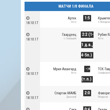
МАТЧИ 1/8 ФИНАЛА
1:5
Артек
Крымте
Ялта
п.Молодеж
18.10.17
2:2 (1-
Гвардеец
Рубин Я
с.Скворцово
Ялта
18.10.17
1 д.в.,
4-5п.)
-:+
Мрия-Авангард
ТСК-Тав
Ялта
Симферопо
18.10.17
(т.п.)
2:0
Спартак-МАИБ
Фавори
Джанкой
Феодосия
18.10.17
0:4
Саки
Океан