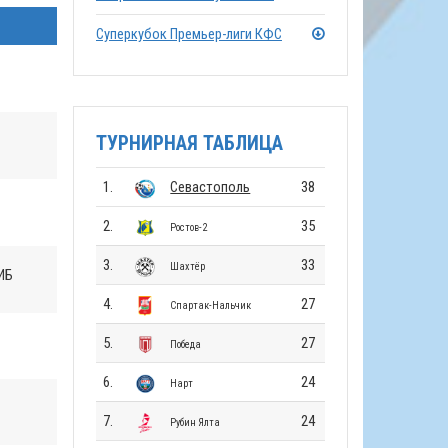
Суперкубок Премьер-лиги КФС
ТУРНИРНАЯ ТАБЛИЦА
1.
Севастополь
38
2.
35
Ростов-2
3.
33
Шахтёр
ИБ
4.
27
Спартак-Нальчик
5.
27
Победа
6.
24
Нарт
7.
24
Рубин Ялта