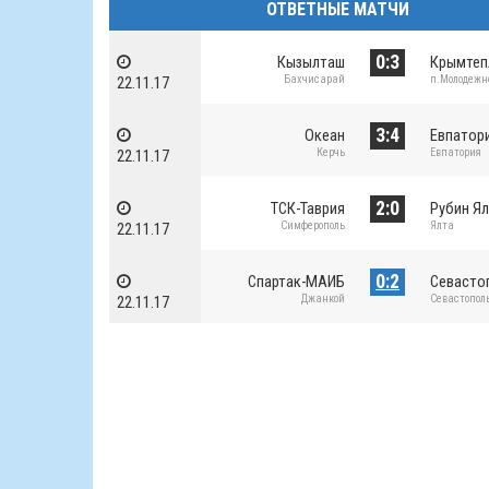
ОТВЕТНЫЕ МАТЧИ
0:3
Кызылташ
Крымтеп
Бахчисарай
п.Молодежн
22.11.17
3:4
Океан
Евпатор
Керчь
Евпатория
22.11.17
2:0
ТСК-Таврия
Рубин Я
Симферополь
Ялта
22.11.17
0:2
Спартак-МАИБ
Севасто
Джанкой
Севастопол
22.11.17