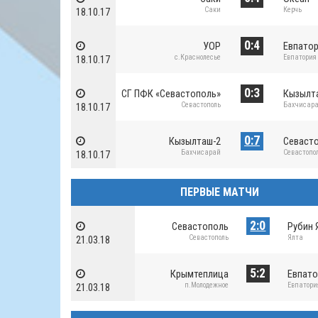
Саки
Керчь
18.10.17
0:4
УОР
Евпато
с.Краснолесье
Евпатория
18.10.17
0:3
СГ ПФК «Севастополь»
Кызылт
Севастополь
Бахчисар
18.10.17
0:7
Кызылташ-2
Севаст
Бахчисарай
Севастопо
18.10.17
ПЕРВЫЕ МАТЧИ
2:0
Севастополь
Рубин 
Севастополь
Ялта
21.03.18
5:2
Крымтеплица
Евпато
п.Молодежное
Евпатори
21.03.18