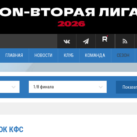
ГЛАВНАЯ
НОВОСТИ
КЛУБ
КОМАНДА
СЕЗОН
ОК КФС