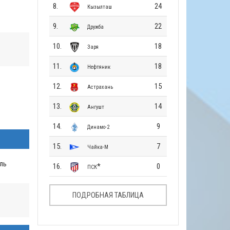
8.
24
Кызылташ
9.
22
Дружба
10.
18
Заря
11.
18
Нефтяник
12.
15
Астрахань
13.
14
Ангушт
14.
9
Динамо-2
15.
7
Чайка-М
ль
16.
*
0
ПСК
ПОДРОБНАЯ ТАБЛИЦА