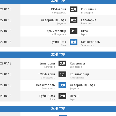
22-Й ТУР
2:0
21.04.18
ТСК-Таврия
Кызылташ
Симферополь
Бахчисарай
0:2
22.04.18
Фаворит-ВД Кафа
Евпатория
Феодосия
Евпатория
3:1
22.04.18
Крымтеплица
Океан
п.Молодежное
Керчь
0:0
22.04.18
Рубин Ялта
Севастополь
Ялта
Севастополь
23-Й ТУР
3:0
28.04.18
Евпатория
Кызылташ
Евпатория
Бахчисарай
1:1
28.04.18
ТСК-Таврия
Крымтеплица
Симферополь
п.Молодежное
3:0
29.04.18
Севастополь
Фаворит-ВД Кафа
Севастополь
Феодосия
2:0
29.04.18
Рубин Ялта
Океан
Ялта
Керчь
24-Й ТУР