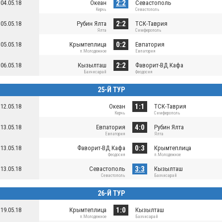
2:2
04.05.18
Океан
Севастополь
Керчь
Севастополь
2:2
05.05.18
Рубин Ялта
ТСК-Таврия
Ялта
Симферополь
0:2
05.05.18
Крымтеплица
Евпатория
п.Молодежное
Евпатория
2:2
06.05.18
Кызылташ
Фаворит-ВД Кафа
Бахчисарай
Феодосия
25-Й ТУР
1:1
12.05.18
Океан
ТСК-Таврия
Керчь
Симферополь
4:0
13.05.18
Евпатория
Рубин Ялта
Евпатория
Ялта
0:3
13.05.18
Фаворит-ВД Кафа
Крымтеплица
Феодосия
п.Молодежное
3:3
13.05.18
Севастополь
Кызылташ
Севастополь
Бахчисарай
26-Й ТУР
1:0
19.05.18
Крымтеплица
Кызылташ
п.Молодежное
Бахчисарай