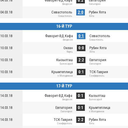
0:2
04.03.18
Фаворит-ВД Кафа
Евпатория
Феодосия
Евпатория
2:0
04.03.18
Севастополь
Рубин Ялта
Севастополь
Ялта
16-Й ТУР
0:1
10.03.18
Фаворит-ВД Кафа
Севастополь
Феодосия
Севастополь
0:0
10.03.18
Океан
Рубин Ялта
Керчь
Ялта
2:2
10.03.18
Кызылташ
Евпатория
Бахчисарай
Евпатория
0:1
10.03.18
Крымтеплица
ТСК-Таврия
п.Молодежное
Симферополь
17-Й ТУР
0:1
14.03.18
Фаворит-ВД Кафа
Кызылташ
Феодосия
Бахчисарай
0:1
14.03.18
Евпатория
Крымтеплица
Евпатория
п.Молодежное
2:2
14.03.18
ТСК-Таврия
Рубин Ялта
Симферополь
Ялта