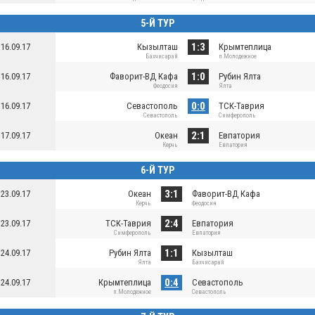
5-Й ТУР
1:3
16.09.17
Кызылташ
Крымтеплица
Бахчисарай
п.Молодежное
1:0
16.09.17
Фаворит-ВД Кафа
Рубин Ялта
Феодосия
Ялта
0:0
16.09.17
Севастополь
ТСК-Таврия
Севастополь
Симферополь
2:1
17.09.17
Океан
Евпатория
Керчь
Евпатория
6-Й ТУР
3:1
23.09.17
Океан
Фаворит-ВД Кафа
Керчь
Феодосия
2:4
23.09.17
ТСК-Таврия
Евпатория
Симферополь
Евпатория
1:1
24.09.17
Рубин Ялта
Кызылташ
Ялта
Бахчисарай
0:4
24.09.17
Крымтеплица
Севастополь
п.Молодежное
Севастополь