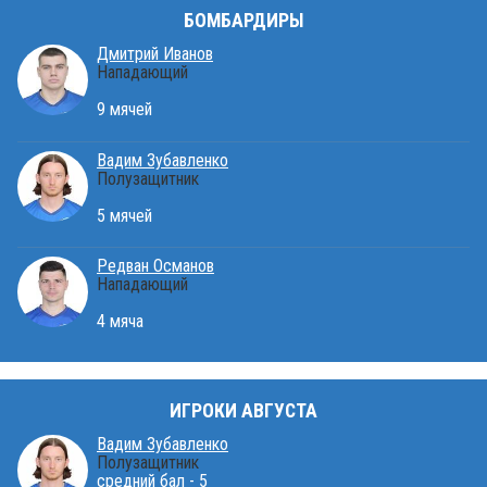
БОМБАРДИРЫ
Дмитрий Иванов
Нападающий
9 мячей
Вадим Зубавленко
Полузащитник
5 мячей
Редван Османов
Нападающий
4 мяча
ИГРОКИ АВГУСТА
Вадим Зубавленко
Полузащитник
средний бал - 5