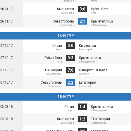
Феодосия
Керчь
3:0
26.11.17
Кызылташ
Рубин Ялта
Бахчисарай
Ялта
2:1
26.11.17
Севастополь
Крымтеплица
Севастополь
п.Молодежное
14-Й ТУР
0:0
07.10.17
Океан
Кызылташ
Керчь
Бахчисарай
0:3
07.10.17
Рубин Ялта
Крымтеплица
Ялта
п.Молодежное
7:0
07.10.17
ТСК-Таврия
Фаворит-ВД Кафа
Симферополь
Феодосия
2:3
07.10.17
Севастополь
Евпатория
Севастополь
Евпатория
15-Й ТУР
1:4
03.03.18
Океан
Крымтеплица
Керчь
п.Молодежное
1:2
03.03.18
Кызылташ
ТСК-Таврия
Бахчисарай
Симферополь