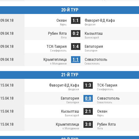
20-Й ТУР
1:1
09.04.18
Океан
Фаворит-ВД Кафа
Керчь
Феодосия
0:2
09.04.18
Рубин Ялта
Кызылташ
Ялта
Бахчисарай
1:4
09.04.18
ТСК-Таврия
Евпатория
Симферополь
Евпатория
1:1
09.04.18
Крымтеплица
Севастополь
п.Молодежное
Севастополь
21-Й ТУР
1:3
15.04.18
Фаворит-ВД Кафа
ТСК-Таврия
Феодосия
Симферополь
0:0
15.04.18
Евпатория
Севастополь
Евпатория
Севастополь
2:1
15.04.18
Кызылташ
Океан
Бахчисарай
Керчь
3:0
15.04.18
Крымтеплица
Рубин Ялта
п.Молодежное
Ялта