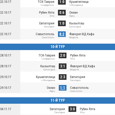
1:0
22.10.17
ТСК-Таврия
Крымтеплица
Симферополь
п.Молодежное
0:6
22.10.17
Рубин Ялта
Океан
Ялта
Керчь
1:0
22.10.17
Евпатория
Кызылташ
Евпатория
Бахчисарай
8:2
22.10.17
Севастополь
Фаворит-ВД Кафа
Севастополь
Феодосия
10-Й ТУР
2:0
28.10.17
ТСК-Таврия
Рубин Ялта
Симферополь
Ялта
3:1
28.10.17
Кызылташ
Фаворит-ВД Кафа
Бахчисарай
Феодосия
2:3
29.10.17
Крымтеплица
Евпатория
п.Молодежное
Евпатория
1:1
29.10.17
Океан
Севастополь
Керчь
Севастополь
11-Й ТУР
3:0
04.11.17
Евпатория
Рубин Ялта
Евпатория
Ялта