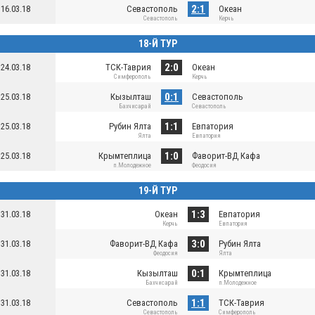
2:1
16.03.18
Севастополь
Океан
Севастополь
Керчь
18-Й ТУР
2:0
24.03.18
ТСК-Таврия
Океан
Симферополь
Керчь
0:1
25.03.18
Кызылташ
Севастополь
Бахчисарай
Севастополь
1:1
25.03.18
Рубин Ялта
Евпатория
Ялта
Евпатория
1:0
25.03.18
Крымтеплица
Фаворит-ВД Кафа
п.Молодежное
Феодосия
19-Й ТУР
1:3
31.03.18
Океан
Евпатория
Керчь
Евпатория
3:0
31.03.18
Фаворит-ВД Кафа
Рубин Ялта
Феодосия
Ялта
0:1
31.03.18
Кызылташ
Крымтеплица
Бахчисарай
п.Молодежное
1:1
31.03.18
Севастополь
ТСК-Таврия
Севастополь
Симферополь