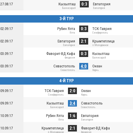
0:3
27.08.17
Кызылташ
Евпатория
Бахчисарай
Евпатория
3-Й ТУР
0:3
02.09.17
Рубин Ялта
ТСК-Таврия
Ялта
Симферополь
2:1
02.09.17
Евпатория
Крымтеплица
Евпатория
п.Молодежное
0:3
03.09.17
Фаворит-ВД Кафа
Кызылташ
Феодосия
Бахчисарай
4:0
03.09.17
Севастополь
Океан
Севастополь
Керчь
4-Й ТУР
2:0
09.09.17
ТСК-Таврия
Океан
Симферополь
Керчь
3:4
09.09.17
Кызылташ
Севастополь
Бахчисарай
Севастополь
1:6
10.09.17
Рубин Ялта
Евпатория
Ялта
Евпатория
2:1
10.09.17
Крымтеплица
Фаворит-ВД Кафа
п.Молодежное
Феодосия