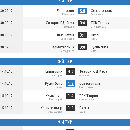
7-Й ТУР
3:0
30.09.17
Евпатория
Севастополь
Евпатория
Севастополь
0:6
30.09.17
Фаворит-ВД Кафа
ТСК-Таврия
Феодосия
Симферополь
3:1
30.09.17
Кызылташ
Океан
Бахчисарай
Керчь
0:0
30.09.17
Крымтеплица
Рубин Ялта
п.Молодежное
Ялта
8-Й ТУР
4:0
14.10.17
Евпатория
Фаворит-ВД Кафа
Евпатория
Феодосия
1:5
14.10.17
Рубин Ялта
Севастополь
Ялта
Севастополь
1:4
15.10.17
Кызылташ
ТСК-Таврия
Бахчисарай
Симферополь
1:0
15.10.17
Крымтеплица
Океан
п.Молодежное
Керчь
9-Й ТУР