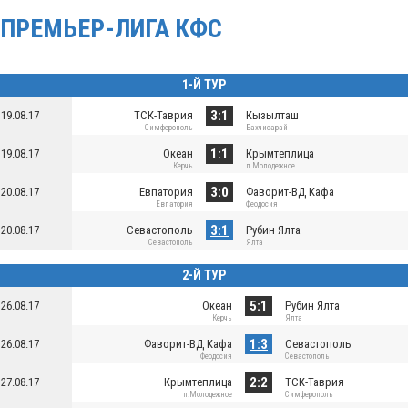
ПРЕМЬЕР-ЛИГА КФС
1-Й ТУР
3:1
19.08.17
ТСК-Таврия
Кызылташ
Симферополь
Бахчисарай
1:1
19.08.17
Океан
Крымтеплица
Керчь
п.Молодежное
3:0
20.08.17
Евпатория
Фаворит-ВД Кафа
Евпатория
Феодосия
3:1
20.08.17
Севастополь
Рубин Ялта
Севастополь
Ялта
2-Й ТУР
5:1
26.08.17
Океан
Рубин Ялта
Керчь
Ялта
1:3
26.08.17
Фаворит-ВД Кафа
Севастополь
Феодосия
Севастополь
2:2
27.08.17
Крымтеплица
ТСК-Таврия
п.Молодежное
Симферополь