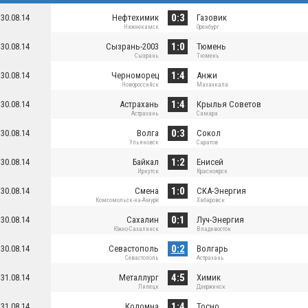
0:3
30.08.14
Нефтехимик
Газовик
Нижнекамск
Оренбург
1:0
30.08.14
Сызрань-2003
Тюмень
Сызрань
Тюмень
1:4
30.08.14
Черноморец
Анжи
Новороссийск
Махачкала
1:4
30.08.14
Астрахань
Крылья Советов
Астрахань
Самара
0:3
30.08.14
Волга
Сокол
Ульяновск
Саратов
1:2
30.08.14
Байкал
Енисей
Иркутск
Красноярск
1:0
30.08.14
Смена
СКА-Энергия
Комсомольск-на-Амуре
Хабаровск
0:1
30.08.14
Сахалин
Луч-Энергия
Южно-Сахалинск
Владивосток
0:2
30.08.14
Севастополь
Волгарь
Севастополь
Астрахань
4:5
31.08.14
Металлург
Химик
Липецк
Дзержинск
1:4
31.08.14
Коломна
Тосно