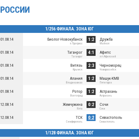
РОССИИ
1/256 ФИНАЛА. ЗОНА ЮГ
1:2
01.08.14
Биолог-Новокубанск
Дружба
п.Прогресс
Майкоп
4:1
01.08.14
Таганрог
Афипс
Таганрог
пгт.Афипский
2:3
01.08.14
Витязь
Черноморец
Крымск
Новороссийск
1:2
01.08.14
Алания
Машук-КМВ
Владикавказ
Пятигорск
1:2
01.08.14
Ротор
Астрахань
Волгоград
Астрахань
0:2
12.08.14
Жемчужина
Сочи
Ялта
Сочи
0:2
12.08.14
ТСК
Севастополь
Симферополь
Севастополь
1/128 ФИНАЛА. ЗОНА ЮГ