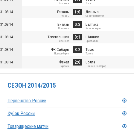
Коломна
Тосно
1:0
31.08.14
Рязань
Динамо
Рязань
Санкт-Петербург
0:3
31.08.14
Витязь
Балтика
Подольск
Калининград
0:1
31.08.14
Текстильщик
Шинник
Иваново
Ярославль
3:2
31.08.14
ФК Сибирь
Томь
Новосибирск
Томск
2:0
31.08.14
Факел
Волга
Воронеж
Нижний Новгород
СЕЗОН 2014/2015
Первенство России
Кубок России
Товарищеские матчи