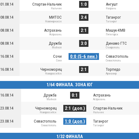
1:0
01.08.14
Спартак-Нальчик
Ангушт
Нальчик
Назрань
3:4
08.08.14
МИТОС
Таганрог
Новочеркасск
Таганрог
2:1
08.08.14
Астрахань
Машук-КМВ
Астрахань
Пятигорск
3:0
08.08.14
Дружба
Динамо ГТС
Майкоп
Ставрополь
0:0 (5-6 пен.)
16.08.14
Сочи
Севастополь
Сочи
Севастополь
2:1
16.08.14
Черноморец
Торпедо
Новороссийск
Армавир
1/64 ФИНАЛА. ЗОНА ЮГ
0:1
16.08.14
Дружба
Астрахань
Майкоп
Астрахань
2:1 (доп.)
23.08.14
Черноморец
Спартак-Нальчик
Новороссийск
Нальчик
1:0 (доп.)
23.08.14
Севастополь
Таганрог
Севастополь
Таганрог
1/32 ФИНАЛА