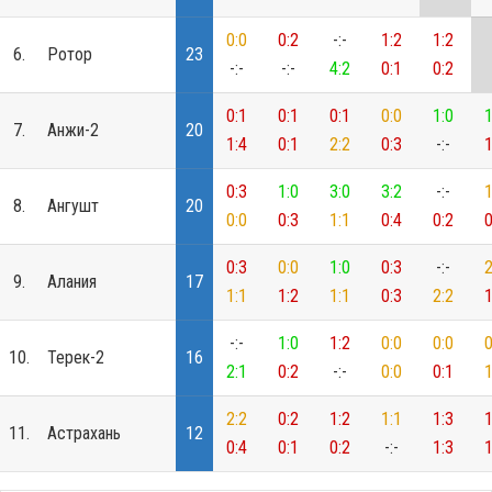
0:0
0:2
-:-
1:2
1:2
6.
Ротор
23
-:-
-:-
4:2
0:1
0:2
0:1
0:1
0:1
0:0
1:0
1
7.
Анжи-2
20
1:4
0:1
2:2
0:3
-:-
1
0:3
1:0
3:0
3:2
-:-
1
8.
Ангушт
20
0:0
0:3
1:1
0:4
0:2
0
0:3
0:0
1:0
0:3
-:-
2
9.
Алания
17
1:1
1:2
1:1
0:3
2:2
1
-:-
1:0
1:2
0:0
0:0
0
10.
Терек-2
16
2:1
0:2
-:-
0:0
0:1
1
2:2
0:2
1:2
1:1
1:3
1
11.
Астрахань
12
0:4
0:1
0:2
-:-
1:3
1