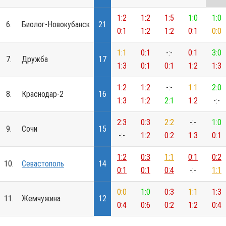
1:2
1:2
1:5
1:0
1:0
6.
Биолог-Новокубанск
21
0:1
1:2
1:2
0:1
0:0
1:1
0:1
-:-
0:1
3:0
7.
Дружба
17
1:3
0:1
0:1
1:2
1:3
1:2
1:2
-:-
1:1
2:0
8.
Краснодар-2
16
1:3
1:2
2:1
1:2
-:-
2:3
0:3
2:2
-:-
1:0
9.
Сочи
15
-:-
1:2
0:2
1:3
0:1
1:2
0:3
1:1
0:1
0:2
10.
Севастополь
14
0:1
0:1
0:4
-:-
1:1
0:0
1:0
0:3
1:1
1:3
11.
Жемчужина
12
0:4
0:6
0:2
1:2
0:4