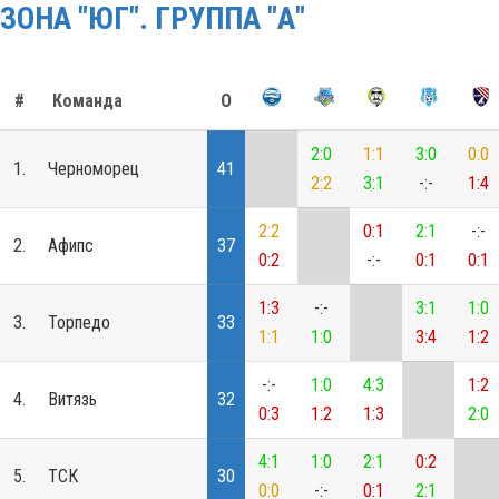
ЗОНА "ЮГ". ГРУППА "А"
#
Команда
О
2:0
1:1
3:0
0:0
1.
Черноморец
41
2:2
3:1
-:-
1:4
2:2
0:1
2:1
-:-
2.
Афипс
37
0:2
-:-
0:1
0:1
1:3
-:-
3:1
1:0
3.
Торпедо
33
1:1
1:0
3:4
1:2
-:-
1:0
4:3
1:2
4.
Витязь
32
0:3
1:2
1:3
2:0
4:1
1:0
2:1
0:2
5.
ТСК
30
0:0
-:-
0:1
2:1