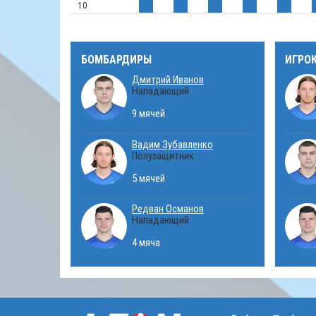
10
БОМБАРДИРЫ
ИГРО
Дмитрий Иванов
Нападающий
9 мячей
Вадим Зубавленко
Полузащитник
5 мячей
Редван Османов
Нападающий
4 мяча