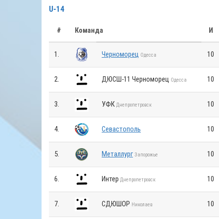
U-14
#
Команда
И
1.
Черноморец
10
Одесса
2.
ДЮСШ-11 Черноморец
10
Одесса
3.
УФК
10
Днепропетровск
4.
Севастополь
10
5.
Металлург
10
Запорожье
6.
Интер
10
Днепропетровск
7.
СДЮШОР
10
Николаев