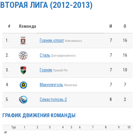
ВТОРАЯ ЛИГА (2012-2013)
#
Команда
И
О
1.
Горняк-спорт
7
16
Комсомольск
2.
Сталь
7
16
Днепродзержинск
3.
Горняк
7
10
Кривой Рог
4.
Макеевуголь
7
7
Макеевка
5.
Севастополь-2
8
2
ГРАФИК ДВИЖЕНИЯ КОМАНДЫ
Тур
1
2
3
4
5
6
7
8
9
10
№