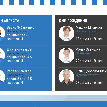
КИ АВГУСТА
ДНИ РОЖДЕНИЯ
Вадим Зубавленко
Максим Мясников
Полузащитник
Полузащитник
средний бал - 5
голосов - 4
18 августа - 20 лет
Дмитрий Иванов
Роман Задирака
Нападающий
Защитник
средний бал - 4.5
голосов - 4
22 августа - 20 лет
Редван Османов
Юрий Доброволянск
Нападающий
Администратор
средний бал - 4.5
голосов - 4
23 августа - 66 лет