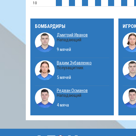
10
БОМБАРДИРЫ
ИГРО
Дмитрий Иванов
Нападающий
9 мячей
Вадим Зубавленко
Полузащитник
5 мячей
Редван Османов
Нападающий
4 мяча