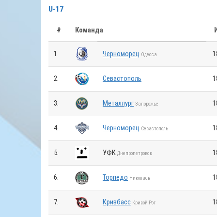
U-17
#
Команда
1.
Черноморец
1
Одесса
2.
Севастополь
1
3.
Металлург
1
Запорожье
4.
Черноморец
1
Севастополь
5.
УФК
1
Днепропетровск
6.
Торпедо
1
Николаев
7.
Кривбасс
1
Кривой Рог