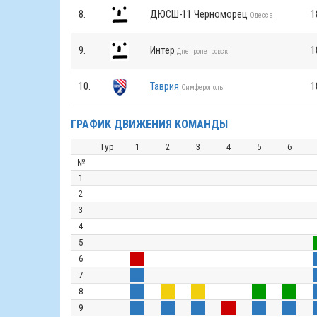
8.
ДЮСШ-11 Черноморец
1
Одесса
9.
Интер
1
Днепропетровск
10.
Таврия
1
Симферополь
ГРАФИК ДВИЖЕНИЯ КОМАНДЫ
Тур
1
2
3
4
5
6
№
1
2
3
4
5
6
7
8
9