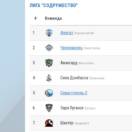
ЛИГА "СОДРУЖЕСТВО"
#
Команда
1.
Фрегат
Херсонская обл
2.
Черноморец
Севастополь
3.
Авангард
Мелитополь
4.
Сила Донбасса
Тельманово
5.
Севастополь-2
6.
Заря Луганск
Луганск
7.
Шахтёр
Свердловск