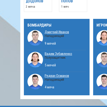
ДОДОНОВ
ПОПОВ
2 мяча
1 мяч
БОМБАРДИРЫ
ИГРО
Дмитрий Иванов
Нападающий
9 мячей
Вадим Зубавленко
Полузащитник
5 мячей
Редван Османов
Нападающий
4 мяча