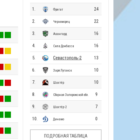
1.
24
Фрегат
2.
22
Черноморец
3.
16
Авангард
4.
16
Сила Донбасса
5.
Севастополь-2
13
6.
10
Заря Луганск
7.
10
Шахтёр
8.
9
Сборная Запорожской обл.
9.
7
Шахтёр-2
10.
0
Динамо
ПОДРОБНАЯ ТАБЛИЦА