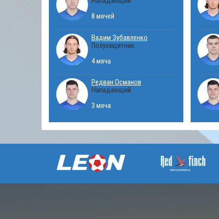
Нападающий
8 мячей
Вадим Зубавленко
Полузащитник
4 мяча
Редван Османов
Нападающий
3 мяча