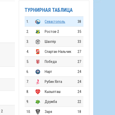
ТУРНИРНАЯ ТАБЛИЦА
1.
Севастополь
38
2.
Ростов-2
35
3.
Шахтёр
33
4.
Спартак-Нальчик
27
5.
Победа
27
6.
Нарт
24
7.
Рубин Ялта
24
8.
Кызылташ
24
9.
Дружба
22
 2
10.
Заря
18