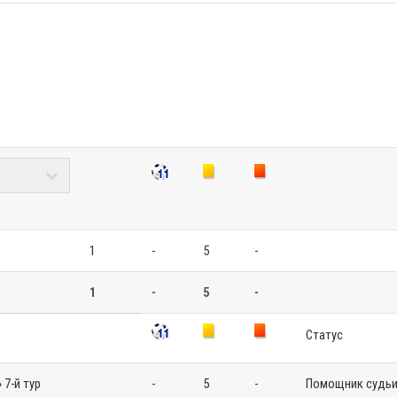
1
-
5
-
1
-
5
-
Статус
 7-й тур
-
5
-
Помощник судьи