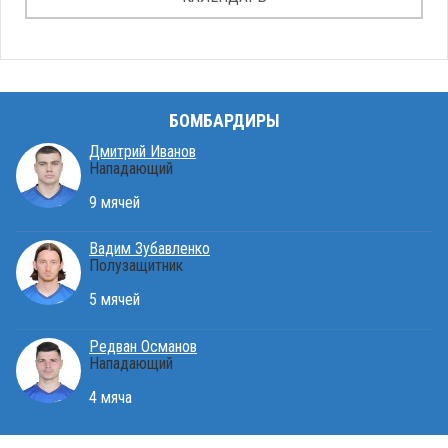
БОМБАРДИРЫ
Дмитрий Иванов
Нападающий
9 мячей
Вадим Зубавленко
Полузащитник
5 мячей
Редван Османов
Нападающий
4 мяча