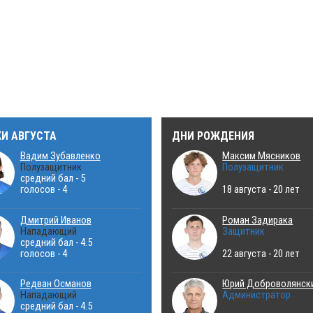
КИ АВГУСТА
ДНИ РОЖДЕНИЯ
Вадим Зубавленко
Максим Мясников
Полузащитник
Полузащитник
средний бал - 5
голосов - 4
18 августа - 20 лет
Дмитрий Иванов
Роман Задирака
Нападающий
Защитник
средний бал - 4.5
голосов - 4
22 августа - 20 лет
Редван Османов
Юрий Доброволянск
Нападающий
Администратор
средний бал - 4.5