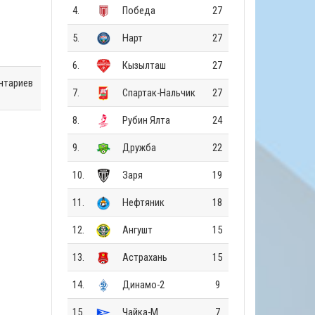
4.
Победа
27
5.
Нарт
27
6.
Кызылташ
27
нтариев
7.
Спартак-Нальчик
27
8.
Рубин Ялта
24
9.
Дружба
22
10.
Заря
19
11.
Нефтяник
18
12.
Ангушт
15
13.
Астрахань
15
14.
Динамо-2
9
15.
Чайка-М
7