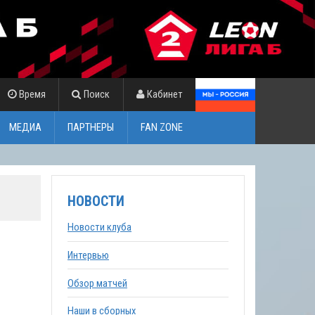
Время
Поиск
Кабинет
МЕДИА
ПАРТНЕРЫ
FAN ZONE
НОВОСТИ
Новости клуба
Интервью
Обзор матчей
Наши в сборных