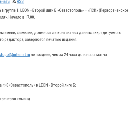
печати
RSS
в группе 1, LEON - Второй лиги Б «Севастополь» – «ПСК» (Первореченско
я». Начало в 17.00.
ем имени, фамилии, должности и контактных данных аккредитуемого
го редактора, заверяются печатью издания.
stopol@internet.ru
не позднее, чем за 24 часа до начала матча.
 ФК «Севастополь» в LEON - Второй лиге Б;
 тренеров команд.