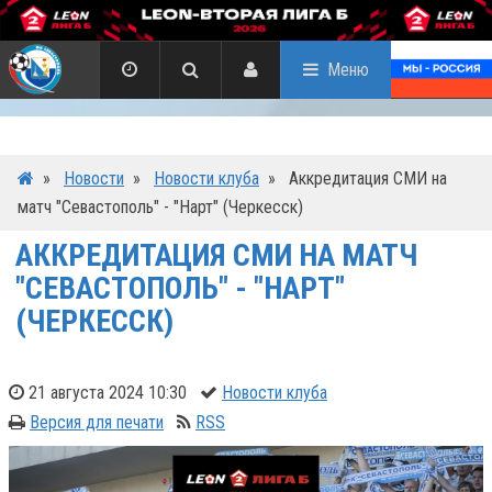
Меню
»
Новости
»
Новости клуба
»
Аккредитация СМИ на
матч "Севастополь" - "Нарт" (Черкесск)
АККРЕДИТАЦИЯ СМИ НА МАТЧ
"СЕВАСТОПОЛЬ" - "НАРТ"
(ЧЕРКЕССК)
21 августа 2024 10:30
Новости клуба
Версия для печати
RSS