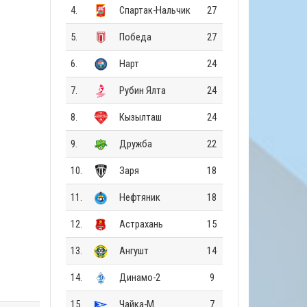
4.
Спартак-Нальчик
27
5.
Победа
27
6.
Нарт
24
7.
Рубин Ялта
24
8.
Кызылташ
24
9.
Дружба
22
10.
Заря
18
11.
Нефтяник
18
12.
Астрахань
15
13.
Ангушт
14
14.
Динамо-2
9
15.
Чайка-М
7