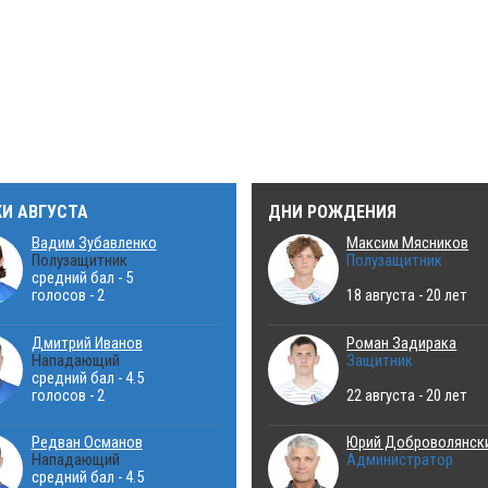
КИ АВГУСТА
ДНИ РОЖДЕНИЯ
Вадим Зубавленко
Максим Мясников
Полузащитник
Полузащитник
средний бал - 5
голосов - 2
18 августа - 20 лет
Дмитрий Иванов
Роман Задирака
Нападающий
Защитник
средний бал - 4.5
голосов - 2
22 августа - 20 лет
Редван Османов
Юрий Доброволянск
Нападающий
Администратор
средний бал - 4.5