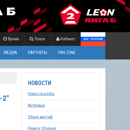
Время
Поиск
Кабинет
МЕДИА
ПАРТНЕРЫ
FAN ZONE
НОВОСТИ
Новости клуба
-2"
Интервью
Обзор матчей
Наши в сборных