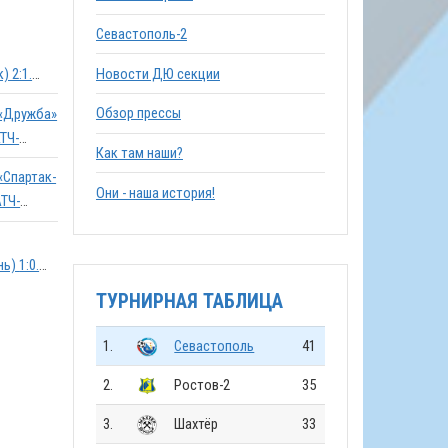
Севастополь-2
Новости ДЮ секции
) 2:1.
Обзор прессы
. «Дружба»
ТЧ-
Как там наши?
 «Спартак-
Они - наша история!
АТЧ-
1:0.
ТУРНИРНАЯ ТАБЛИЦА
1.
Севастополь
41
2.
Ростов-2
35
3.
Шахтёр
33