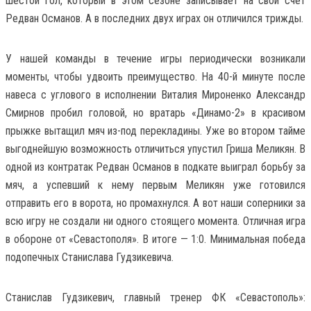
шестой гол, который в этом сезоне записывает на свой счет
Редван Османов. А в последних двух играх он отличился трижды.
У нашей команды в течение игры периодически возникали
моменты, чтобы удвоить преимущество. На 40-й минуте после
навеса с углового в исполнении Виталия Мироненко Александр
Смирнов пробил головой, но вратарь «Динамо-2» в красивом
прыжке вытащил мяч из-под перекладины. Уже во втором тайме
выгоднейшую возможность отличиться упустил Гриша Меликян. В
одной из контратак Редван Османов в подкате выиграл борьбу за
мяч, а успевший к нему первым Меликян уже готовился
отправить его в ворота, но промахнулся. А вот наши соперники за
всю игру не создали ни одного стоящего момента. Отличная игра
в обороне от «Севастополя». В итоге — 1:0. Минимальная победа
подопечных Станислава Гудзикевича.
Станислав Гудзикевич, главный тренер ФК «Севастополь»: