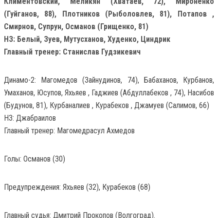
Климентовский, Меликян (Хватаев, 72), Мироненко
(Гуйганов, 88), Плотников (Рыболовлев, 81), Потапов ,
Смирнов, Супрун, Османов (Грищенко, 81)
НЗ: Белый, Зуев, Мутусханов, Худенко, Циндрик
Главный тренер: Станислав Гудзикевич
Динамо-2: Магомедов (Зайнудинов, 74), Бабаханов, Курбанов,
Умаханов, Юсупов, Яхьяев , Гаджиев (Абдуллабеков , 74), Насибов
(Будунов, 81), Курбаналиев , Курабеков , Джамуев (Салимов, 66)
НЗ: Джабраилов
Главный тренер: Магомедрасул Ахмедов
Голы: Османов (30)
Предупреждения: Яхьяев (32), Курабеков (68)
Главный судья: Дмитрий Прокопов (Волгоград).